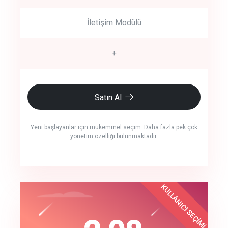
İletişim Modülü
+
Satın Al
Yeni başlayanlar için mükemmel seçim. Daha fazla pek çok
yönetim özelliği bulunmaktadır.
crm auto cync
KULLANICI SEÇİMİ
Best Choice
click to call back