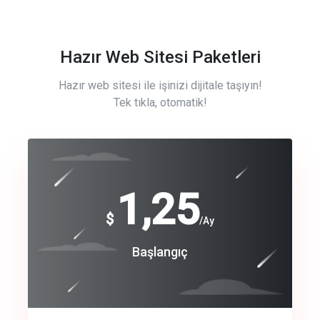
Hazır Web Sitesi Paketleri
Hazır web sitesi ile işinizi dijitale taşıyın!
Tek tıkla, otomatik!
Free
1,25
$
/Ay
Basic
Başlangıç