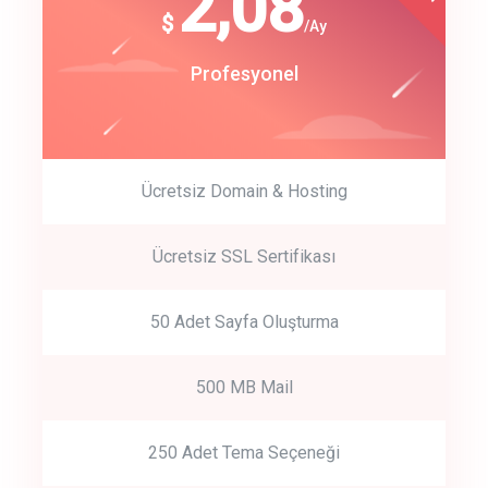
180
2,08
$
$
/year
/Ay
track energy costs
Start Up
Profesyonel
predictive dialing
Ücretsiz Domain & Hosting
Get Started
Ücretsiz SSL Sertifikası
Start by trying our service for 30 days free trial no credit card
required.
50 Adet Sayfa Oluşturma
500 MB Mail
250 Adet Tema Seçeneği