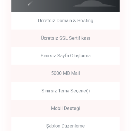
Ücretsiz Domain & Hosting
Get Started
Ücretsiz SSL Sertifikası
Start by trying our service for 30 days free trial no credit card
required.
Sınırsız Sayfa Oluşturma
5000 MB Mail
Sınırsız Tema Seçeneği
Mobil Desteği
Şablon Düzenleme