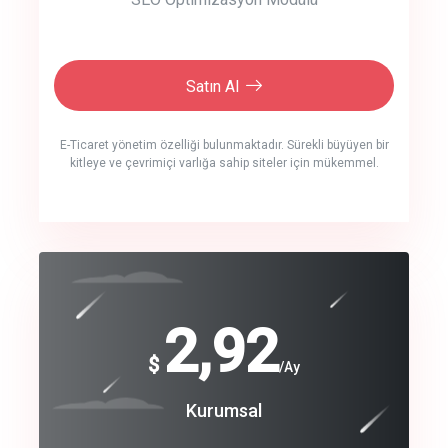
Satın Al
E-Ticaret yönetim özelliği bulunmaktadır. Sürekli büyüyen bir
kitleye ve çevrimiçi varlığa sahip siteler için mükemmel.
crm auto cync
click to call back
240
2,92
$
$
/year
/Ay
track energy costs
Coroprate
Kurumsal
predictive dialing